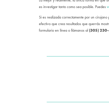
La mejor y realmente, la única forma en que u
es investigar tanto como sea posible. Puedes
v
Si es realizada correctamente por un cirujano pl
efectivo que crea resultados que querrás mostra
formulario en línea o llámanos al
(305) 230