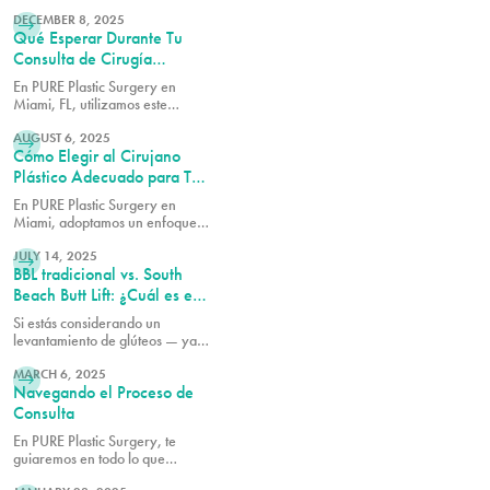
LEER MÁS
o inferior. Conozca las
diferencias, qué trata cada
DECEMBER 8, 2025
Qué Esperar Durante Tu
procedimiento y cuál es la mejor
opción para sus objetivos.
Consulta de Cirugía
Plástica
En PURE Plastic Surgery en
Miami, FL, utilizamos este
LEER MÁS
tiempo para asegurarnos de que
cada paciente tenga los detalles
AUGUST 6, 2025
Cómo Elegir al Cirujano
necesarios antes de continuar.
Plástico Adecuado para Tu
Procedimiento
En PURE Plastic Surgery en
Miami, adoptamos un enfoque
LEER MÁS
individualizado de la cirugía
plástica, enfocándonos en crear
JULY 14, 2025
BBL tradicional vs. South
resultados que sean visualmente
equilibrados y duraderos.
Beach Butt Lift: ¿Cuál es el
adecuado para ti?
Si estás considerando un
levantamiento de glúteos — ya
LEER MÁS
sea tipo Brazilian o South Beach
— entender las diferencias entre
MARCH 6, 2025
Navegando el Proceso de
estos procedimientos puede
ayudarte a tomar la mejor
Consulta
decisión para tu cuerpo.
En PURE Plastic Surgery, te
guiaremos en todo lo que
LEER MÁS
necesitas saber para hacer que