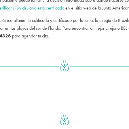
n paciente puede tomar una decisión informada sobre dónde hacerse cualqu
erificar si un cirujano está certificado
en el sitio web de la Junta American
ástico altamente calificado y certificado por la junta, la cirugía de Brazil
r en las playas del sur de Florida. Para encontrar al mejor cirujano BBL e
-4326
para agendar tu cita.