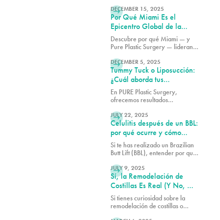
LEER MÁS
Descubre por qué los pacientes
eligen este popular
DECEMBER 15, 2025
Por Qué Miami Es el
procedimiento para obtener
resultados más voluminosos y de
Epicentro Global de la
aspecto natural.
Cirugía Rib Remodel
Descubre por qué Miami — y
Pure Plastic Surgery — lideran
LEER MÁS
el mundo en cirugía de Rib
Remodel. Conoce cómo el Dr.
DECEMBER 5, 2025
Tummy Tuck o Liposucción:
Earle combina seguridad, arte e
innovación para lograr los
¿Cuál aborda tus
resultados más avanzados en
preocupaciones
En PURE Plastic Surgery,
contorno de cintura.
específicas?
ofrecemos resultados
LEER MÁS
consistentemente excelentes
porque nos tomamos el tiempo
JULY 22, 2025
Celulitis después de un BBL:
para comprender tus
necesidades y preocupaciones
por qué ocurre y cómo
antes de recomendar cualquier
Avéli puede ayudarte
Si te has realizado un Brazilian
procedimiento.
Butt Lift (BBL), entender por qué
LEER MÁS
la celulitis persiste y qué se
puede hacer al respecto es
JULY 9, 2025
Sí, la Remodelación de
esencial para obtener los
mejores resultados posibles de
Costillas Es Real (Y No, No
tu procedimiento.
Es Lo Que Piensas)
Si tienes curiosidad sobre la
remodelación de costillas o
LEER MÁS
deseas saber si podrías ser