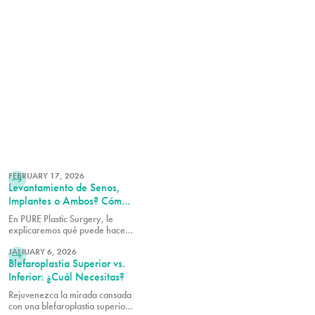
LEER MÁS
FEBRUARY 17, 2026
Levantamiento de Senos,
Implantes o Ambos? Cómo
Restaurar los Senos
En PURE Plastic Surgery, le
Después del Embarazo
explicaremos qué puede hacer
LEER MÁS
cada opción para los senos
después del embarazo y cómo
JANUARY 6, 2026
Blefaroplastia Superior vs.
determinar cuál es la adecuada
para usted.
Inferior: ¿Cuál Necesitas?
Rejuvenezca la mirada cansada
con una blefaroplastia superior