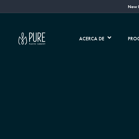
Now L
ACERCA DE
PRO