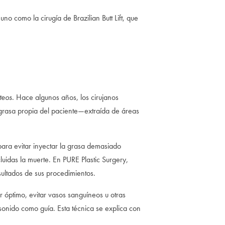
no como la cirugía de Brazilian Butt Lift, que
teos
. Hace algunos años, los cirujanos
la grasa propia del paciente—extraída de áreas
para evitar inyectar la grasa demasiado
uidas la muerte. En PURE Plastic Surgery,
sultados de sus procedimientos.
ar óptimo, evitar vasos sanguíneos u otras
rasonido como guía. Esta técnica se explica con