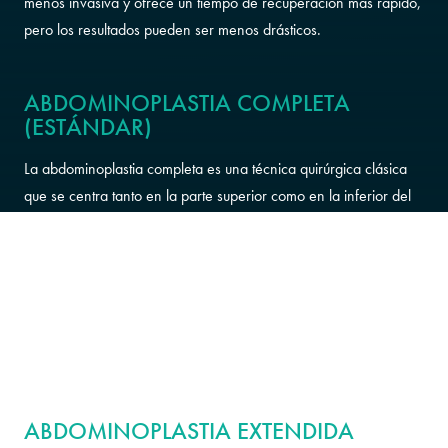
menos invasiva y ofrece un tiempo de recuperación más rápido,
pero los resultados pueden ser menos drásticos.
ABDOMINOPLASTIA COMPLETA
(ESTÁNDAR)
La abdominoplastia completa es una técnica quirúrgica clásica
que se centra tanto en la parte superior como en la inferior del
abdomen. Consiste en hacer una incisión por encima de la
región púbica y alrededor del ombligo para acceder a los
tejidos subyacentes. Se extrae el exceso de piel, se tensan los
músculos y se cierran las incisiones. También se puede cambiar
la posición del ombligo para garantizar unos resultados de
aspecto natural.
ABDOMINOPLASTIA EXTENDIDA