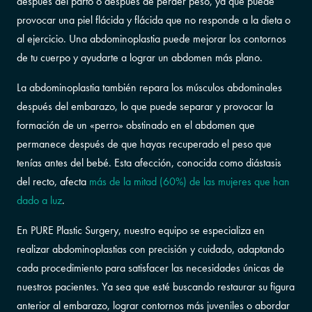
después del parto o después de perder peso, ya que puede
provocar una piel flácida y flácida que no responde a la dieta o
al ejercicio. Una abdominoplastia puede mejorar los contornos
de tu cuerpo y ayudarte a lograr un abdomen más plano.
La abdominoplastia también repara los músculos abdominales
después del embarazo, lo que puede separar y provocar la
formación de un «perro» obstinado en el abdomen que
permanece después de que hayas recuperado el peso que
tenías antes del bebé. Esta afección, conocida como diástasis
del recto, afecta
más de la mitad (60%) de las mujeres que han
dado a luz
.
En PURE Plastic Surgery, nuestro equipo se especializa en
realizar abdominoplastias con precisión y cuidado, adaptando
cada procedimiento para satisfacer las necesidades únicas de
nuestros pacientes. Ya sea que esté buscando restaurar su figura
anterior al embarazo, lograr contornos más juveniles o abordar