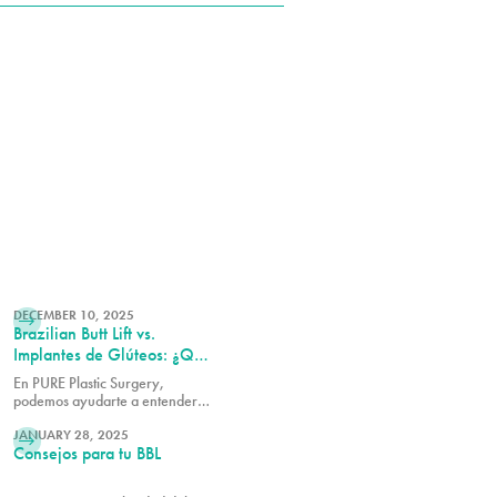
LEER MÁS
DECEMBER 10, 2025
Brazilian Butt Lift vs.
Implantes de Glúteos: ¿Qué
Procedimiento Es Adecuado
En PURE Plastic Surgery,
para Ti?
podemos ayudarte a entender
LEER MÁS
en qué se diferencian estas dos
opciones para que puedas
JANUARY 28, 2025
Consejos para tu BBL
tomar una decisión informada
sobre cuál cirugía es la
adecuada para ti.