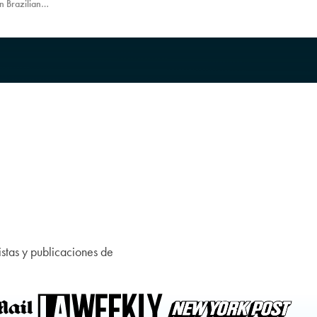
la BBL.
n Brazilian
luyendo las
, consejos
idad y lo que
ra obtener los
.
istas y publicaciones de