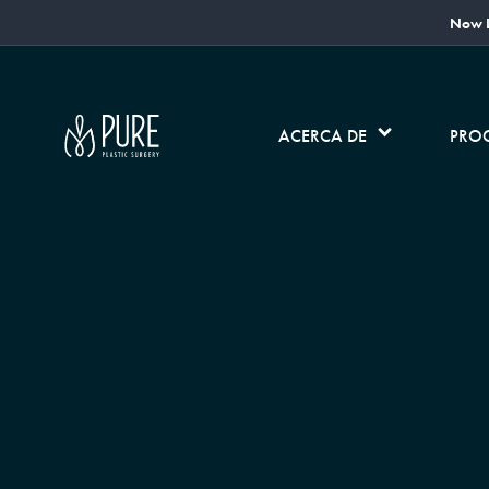
Now L
ACERCA DE
PRO