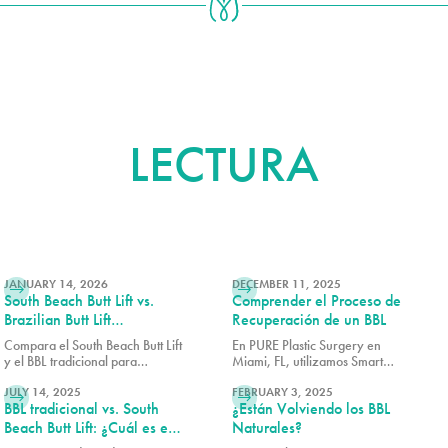
MÁS ALLÁ
LECTURA
LEER MÁS
LEER MÁS
JANUARY 14, 2026
DECEMBER 11, 2025
South Beach Butt Lift vs.
Comprender el Proceso de
Brazilian Butt Lift
Recuperación de un BBL
Tradicional: ¿En Qué Se
Compara el South Beach Butt Lift
En PURE Plastic Surgery en
Diferencian los Resultados?
y el BBL tradicional para
Miami, FL, utilizamos Smart
LEER MÁS
LEER MÁS
conocer las diferencias entre
Aesthetics™ para diseñar cada
cada procedimiento en cuanto a
JULY 14, 2025
resultado en función de tus
FEBRUARY 3, 2025
BBL tradicional vs. South
¿Están Volviendo los BBL
la técnica, la recuperación, el
proporciones naturales y tus
aumento de volumen y los
objetivos específicos.
Beach Butt Lift: ¿Cuál es el
Naturales?
resultados generales.
adecuado para ti?