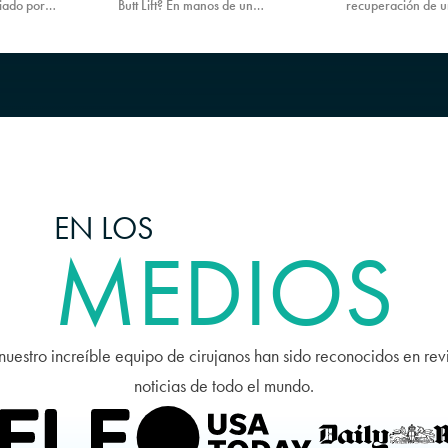
uiado por
Butt Lift? En manos de un
recuperación de u
eficio es que
cirujano como el Dr. Earle, la
Butt Lift (BBL), inc
a más seguro!
cirugía es segura y efectiva.
etapas de curación
¡Programa una consulta con
para mayor comod
PURE Plastic Surgery ahora
puedes esperar pa
para descubrirlo!
mejores resultados
EN LOS
MEDIOS
nuestro increíble equipo de cirujanos han sido reconocidos en rev
noticias de todo el mundo.