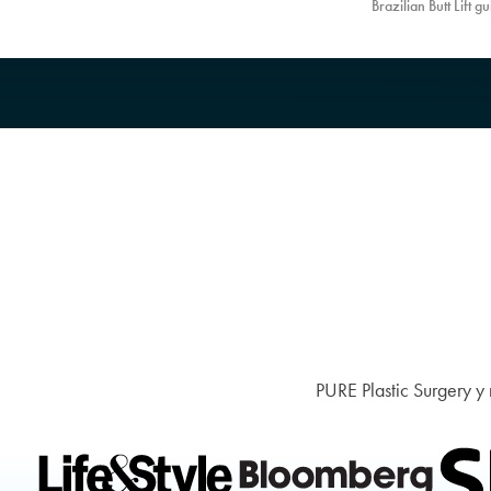
Brazilian Butt Lift g
natural body shape and
ultrasonido? ¡El ben
proportions of each patient as a
hace que tu BBL se
guide to create more volume
and projection to the buttocks so
that it looks youthful, but not
overdone. The buttocks is
shaped in our signature upside-
down heart, which creates a
smaller waistline. The SoBeBL
procedure is perfect for women
who don’t have loads of fat, but
still want to create a more
youthful physical
appearance.The SoBeBL
harvests fat from a patient’s
body, including the lower back,
hips, thighs, abdomen and flanks
with liposuction. The fat is then
purified and injected into the
buttocks using a cannula and
ultrasound technology to
reshape, increase volume and
PURE Plastic Surgery y 
create a fuller figured bottom.