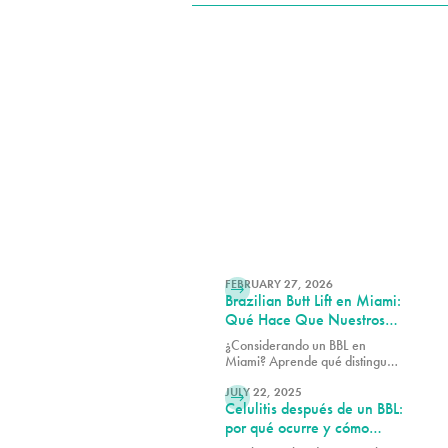
LEER MÁS
FEBRUARY 27, 2026
Brazilian Butt Lift en Miami:
Qué Hace Que Nuestros
Resultados Destaquen (y
¿Considerando un BBL en
Cómo Elegir al Cirujano
Miami? Aprende qué distingue
Adecuado)
LEER MÁS
los resultados excepcionales,
cómo elegir al cirujano
JULY 22, 2025
Celulitis después de un BBL:
adecuado y qué esperar de tu
transformación.
por qué ocurre y cómo
Avéli puede ayudarte