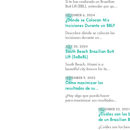
Si te has realizado un Brazilian
Butt Lift (BBL), entender por qué
LEER MÁS
la celulitis persiste y qué se
puede hacer al respecto es
DECEMBER 6, 2024
¿Dónde se Colocan Mis
esencial para obtener los
mejores resultados posibles de
Incisiones Durante un BBL?
tu procedimiento.
Descubre dónde se colocan las
incisiones durante un
LEER MÁS
Levantamiento de Glúteos
Brasileño (BBL), diseñado para
JULY 30, 2024
South Beach Brazilian Butt
cicatrices mínimas y resultados
óptimos. Aprende qué esperar
Lift (SoBeBL)
del procedimiento. ¡Transforma
South Beach, Miami is a
tu figura con PURE Plastic
beautiful city known for its
Surgery en Miami, FL!
LEER MÁS
beautiful beaches and, of course
beautiful women. It’s
SEPTEMBER 9, 2022
Cómo maximizar los
understandable that when we
were looking for a name for our
resultados de su
famous signature Brazilian Butt
levantamiento de glúteos
¿Hay algo que pueda hacer
Lift procedure, South Beach BL
brasileño
para maximizar sus resultados
(SoBeBL) was the obvious
LEER
de BBL? ¡Sí! Descubra los 5
choice.A PURE SoBeBL is for
consejos útiles de Pure Plastic
DECEMBER 22, 2021
those that want a slimmer
¿Cuáles son los 
Surgery para aprovechar al
buttocks and hips than seen with
máximo su lifting de glúteos
de un Brazilian Bu
a traditional BBL. We call it an
brasileño.
enhanced natural aesthetic
guiado por ultra
¿Cuáles son los ben
because we use the unique