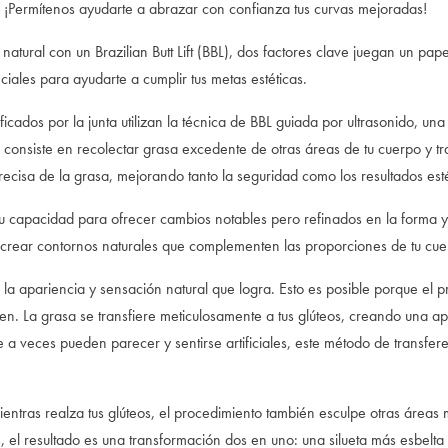
 ¡Permítenos ayudarte a abrazar con confianza tus curvas mejoradas!
 natural con un Brazilian Butt Lift (BBL), dos factores clave juegan un papel
ciales para ayudarte a cumplir tus metas estéticas.
ificados por la junta utilizan la técnica de BBL guiada por ultrasonido, un
onsiste en recolectar grasa excedente de otras áreas de tu cuerpo y tran
ecisa de la grasa, mejorando tanto la seguridad como los resultados esté
u capacidad para ofrecer cambios notables pero refinados en la forma y 
crear contornos naturales que complementen las proporciones de tu cuerpo
la apariencia y sensación natural que logra. Esto es posible porque el pr
n. La grasa se transfiere meticulosamente a tus glúteos, creando una a
 a veces pueden parecer y sentirse artificiales, este método de transfe
ientras realza tus glúteos, el procedimiento también esculpe otras áreas 
, el resultado es una transformación dos en uno: una silueta más esbelt