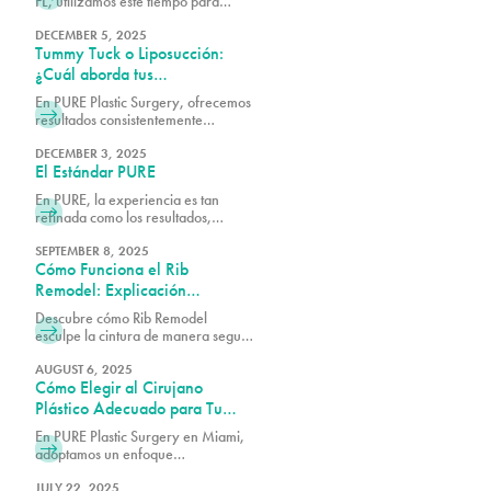
FL, utilizamos este tiempo para
asegurarnos de que cada paciente
tenga los detalles necesarios antes
DECEMBER 5, 2025
Tummy Tuck o Liposucción:
de continuar.
¿Cuál aborda tus
preocupaciones específicas?
En PURE Plastic Surgery, ofrecemos
resultados consistentemente
excelentes porque nos tomamos el
tiempo para comprender tus
DECEMBER 3, 2025
El Estándar PURE
necesidades y preocupaciones
antes de recomendar cualquier
En PURE, la experiencia es tan
procedimiento.
refinada como los resultados,
combinando comodidad, confianza
y atención experta en cada detalle.
SEPTEMBER 8, 2025
Cómo Funciona el Rib
Remodel: Explicación
Quirúrgica de Seguridad y
Descubre cómo Rib Remodel
Técnica
esculpe la cintura de manera segura
sin rib removal. El Dr. Earle de Pure
Plastic Surgery Miami explica paso
AUGUST 6, 2025
Cómo Elegir al Cirujano
a paso la técnica detrás de este
innovador procedimiento.
Plástico Adecuado para Tu
Procedimiento
En PURE Plastic Surgery en Miami,
adoptamos un enfoque
individualizado de la cirugía
plástica, enfocándonos en crear
JULY 22, 2025