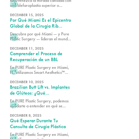
Rejuvenezca la mirada cansada con
una blefaroplastia superior o
inferior. Conozca las diferencias,
qué trata cada procedimiento y cuál
DECEMBER 15, 2025
Por Qué Miami Es el Epicentro
es la mejor opción para sus
objetivos.
Global de la Cirugía Rib
Remodel
Descubre por qué Miami — y Pure
Plastic Surgery — lideran el mundo
en cirugía de Rib Remodel. Conoce
cómo el Dr. Earle combina
DECEMBER 11, 2025
Comprender el Proceso de
seguridad, arte e innovación para
lograr los resultados más avanzados
Recuperación de un BBL
en contorno de cintura.
En PURE Plastic Surgery en Miami,
FL, utilizamos Smart Aesthetics™
para diseñar cada resultado en
función de tus proporciones
DECEMBER 10, 2025
Brazilian Butt Lift vs. Implantes
naturales y tus objetivos específicos.
de Glúteos: ¿Qué
Procedimiento Es Adecuado
En PURE Plastic Surgery, podemos
para Ti?
ayudarte a entender en qué se
diferencian estas dos opciones para
que puedas tomar una decisión
DECEMBER 8, 2025
Qué Esperar Durante Tu
informada sobre cuál cirugía es la
adecuada para ti.
Consulta de Cirugía Plástica
En PURE Plastic Surgery en Miami,