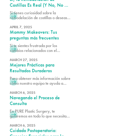
tomar la mejor decisión para tu
Costillas Es Real (Y No, No Es
cuerpo.
Lo Que Piensas)
Si tienes curiosidad sobre la
remodelación de costillas o deseas
saber si podrías ser un(a)
candidato(a), te invitamos a
APRIL 7, 2025
Mommy Makeovers: Tus
programar una consulta llamando al
305-230-4326.
preguntas más frecuentes
Si te sientes frustrada por los
cambios relacionados con el
embarazo, un Mommy Makeover
en PURE Plastic Surgery podría ser
MARCH 27, 2025
Mejores Prácticas para
justo lo que necesitas para
recuperar tu figura de antes del
Resultados Duraderos
embarazo.
Para obtener más información sobre
cómo nuestro equipo te ayuda a
mantener los mejores resultados
quirúrgicos posibles, agenda una
MARCH 6, 2025
Navegando el Proceso de
consulta con uno de nuestros
cirujanos plásticos certificados por la
Consulta
junta.
En PURE Plastic Surgery, te
guiaremos en todo lo que necesitas
saber para hacer que tu consulta
sea lo más productiva posible.
MARCH 6, 2025
Cuidado Postoperatorio: