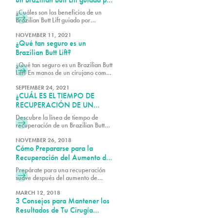
ultrasonido?
¿Cuáles son los beneficios de un
Brazilian Butt Lift guiado por
ultrasonido? ¡El beneficio es que
hace que tu BBL sea más seguro!
NOVEMBER 11, 2021
¿Qué tan seguro es un
Brazilian Butt Lift?
¿Qué tan seguro es un Brazilian Butt
Lift? En manos de un cirujano como
el Dr. Earle, la cirugía es segura y
efectiva. ¡Programa una consulta
SEPTEMBER 24, 2021
¿CUÁL ES EL TIEMPO DE
con PURE Plastic Surgery ahora
para descubrirlo!
RECUPERACIÓN DE UN
BRAZILIAN BUTT LIFT?
Descubre la línea de tiempo de
recuperación de un Brazilian Butt
Lift (BBL), incluyendo las etapas de
curación, consejos para mayor
NOVEMBER 26, 2018
Cómo Prepararse para la
comodidad y lo que puedes esperar
para obtener los mejores resultados.
Recuperación del Aumento de
Senos
Prepárate para una recuperación
suave después del aumento de
senos con consejos y orientación
esenciales. Aprende cómo
MARCH 12, 2018
3 Consejos para Mantener los
prepararte, manejar las molestias y
promover una sanación óptima.
Resultados de Tu Cirugía