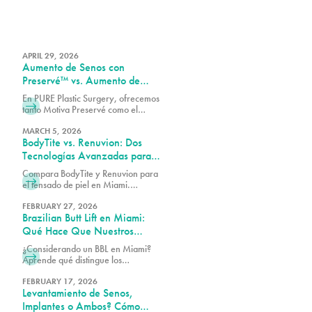
APRIL 29, 2026
Aumento de Senos con
Preservé™ vs. Aumento de
Senos Tradicional: ¿Cuál es la
En PURE Plastic Surgery, ofrecemos
Diferencia?
tanto Motiva Preservé como el
aumento de senos tradicional para
adaptarnos mejor a sus objetivos
MARCH 5, 2026
BodyTite vs. Renuvion: Dos
estéticos y a su anatomía.
Tecnologías Avanzadas para
el Tensado de la Piel, Un Solo
Compara BodyTite y Renuvion para
Equipo de Expertos en Miami
el tensado de piel en Miami.
Descubre cómo estas tecnologías
avanzadas moldean y tensan con la
FEBRUARY 27, 2026
Brazilian Butt Lift en Miami:
orientación de nuestro equipo de
expertos.
Qué Hace Que Nuestros
Resultados Destaquen (y Cómo
¿Considerando un BBL en Miami?
Elegir al Cirujano Adecuado)
Aprende qué distingue los
resultados excepcionales, cómo
elegir al cirujano adecuado y qué
FEBRUARY 17, 2026
Levantamiento de Senos,
esperar de tu transformación.
Implantes o Ambos? Cómo