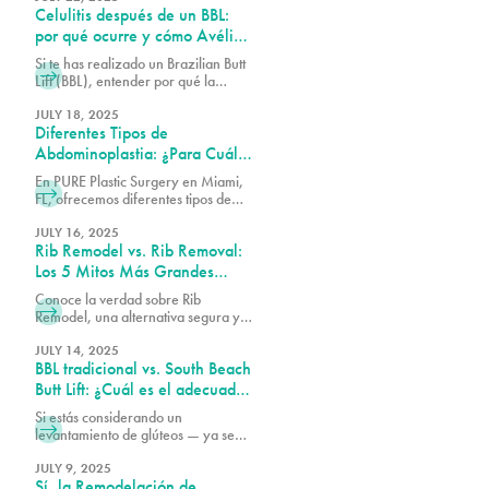
Celulitis después de un BBL:
resultados que sean visualmente
equilibrados y duraderos.
por qué ocurre y cómo Avéli
puede ayudarte
Si te has realizado un Brazilian Butt
Lift (BBL), entender por qué la
celulitis persiste y qué se puede
hacer al respecto es esencial para
JULY 18, 2025
Diferentes Tipos de
obtener los mejores resultados
posibles de tu procedimiento.
Abdominoplastia: ¿Para Cuál
Soy Candidato(a)?
En PURE Plastic Surgery en Miami,
FL, ofrecemos diferentes tipos de
procedimientos de abdominoplastia.
Cada enfoque está diseñado para
JULY 16, 2025
Rib Remodel vs. Rib Removal:
abordar un conjunto específico de
necesidades.
Los 5 Mitos Más Grandes
Explicados
Conoce la verdad sobre Rib
Remodel, una alternativa segura y
precisa al rib removal que esculpe
la cintura sin extraer costillas.
JULY 14, 2025
BBL tradicional vs. South Beach
Descubre por qué Pure Plastic
Surgery Miami lidera la revolución
Butt Lift: ¿Cuál es el adecuado
de Rib Remodel.
para ti?
Si estás considerando un
levantamiento de glúteos — ya sea
tipo Brazilian o South Beach —
entender las diferencias entre estos
JULY 9, 2025
Sí, la Remodelación de
procedimientos puede ayudarte a