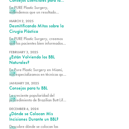
Consejos Esenciales para la
Recuperación
En PURE Plastic Surgery,
entendemos que un resultado
exitoso depende no solo de la
excelencia quirúrgica, sino también
MARCH 2, 2025
Desmitificando Mitos sobre la
del adecuado cuidado
postoperatorio.
Cirugía Plástica
En PURE Plastic Surgery, creemos
que los pacientes bien informados
toman mejores decisiones sobre sus
objetivos estéticos.
FEBRUARY 3, 2025
¿Están Volviendo los BBL
Naturales?
En Pure Plastic Surgery en Miami,
nos especializamos en técnicas que
aseguran que tu BBL realce tu
silueta mientras mantiene una
JANUARY 28, 2025
Consejos para tu BBL
apariencia natural y fluida.
La creciente popularidad del
procedimiento de Brazilian Butt Lift
(BBL) ha hecho que muchas
personas se sientan más confiadas.
DECEMBER 6, 2024
¿Dónde se Colocan Mis
Sin embargo, la curación adecuada
lleva tiempo, y una recuperación sin
Incisiones Durante un BBL?
complicaciones es clave para
Descubre dónde se colocan las
obtener resultados exitosos.