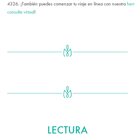
4326. ¡También puedes comenzar tu viaje en línea con nuestra
her
consulta virtual
!
MÁS ALLÁ
LECTURA