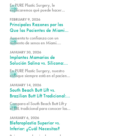
Restaurar los Senos Después
En PURE Plastic Surgery, le
del Embarazo
explicaremos qué puede hacer
cada opción para los senos después
del embarazo y cómo determinar
FEBRUARY 9, 2026
Principales Razones por las
cuál es la adecuada para usted.
Que las Pacientes de Miami
Eligen el Aumento de Senos
Aumenta tu confianza con un
aumento de senos en Miami.
Descubre por qué los pacientes
eligen este popular procedimiento
JANUARY 30, 2026
Implantes Mamarios de
para obtener resultados más
voluminosos y de aspecto natural.
Solución Salina vs. Silicona:
Cómo Elegir la Opción
En PURE Plastic Surgery, nuestro
Adecuada para Tu Cuerpo
enfoque siempre está en el paciente
y en cómo podemos servirle mejor
con nuestro aumento de senos en
JANUARY 14, 2026
South Beach Butt Lift vs.
Miami, FL.
Brazilian Butt Lift Tradicional:
¿En Qué Se Diferencian los
Compara el South Beach Butt Lift y
Resultados?
el BBL tradicional para conocer las
diferencias entre cada
procedimiento en cuanto a la
JANUARY 6, 2026
Blefaroplastia Superior vs.
técnica, la recuperación, el
aumento de volumen y los
Inferior: ¿Cuál Necesitas?
resultados generales.