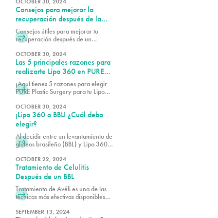
Earle, el Dr. Vidal o el Dr. Wegerif
OCTOBER 30, 2024
Consejos para mejorar la
en PURE Plastic Surgery para
explorar tus opciones y
recuperación después de la
personalizar el procedimiento de
liposucción
Consejos útiles para mejorar tu
acuerdo con tus necesidades únicas.
recuperación después de un
tratamiento de liposucción.
OCTOBER 30, 2024
Las 5 principales razones para
realizarte Lipo 360 en PURE
Plastic Surgery Miami
¡Aquí tienes 5 razones para elegir
PURE Plastic Surgery para tu Lipo
360!
OCTOBER 30, 2024
¡Lipo 360 o BBL! ¿Cuál debo
elegir?
Al decidir entre un levantamiento de
glúteos brasileño (BBL) y Lipo 360,
es esencial considerar tus objetivos
corporales, presupuesto y las
OCTOBER 22, 2024
Tratamiento de Celulitis
técnicas específicas utilizadas por tu
cirujano plástico certificado por la
Después de un BBL
junta.
Tratamiento de Avéli es una de las
técnicas más efectivas disponibles
para ayudar a reducir la celulitis,
trabajando junto a los resultados de
SEPTEMBER 13, 2024