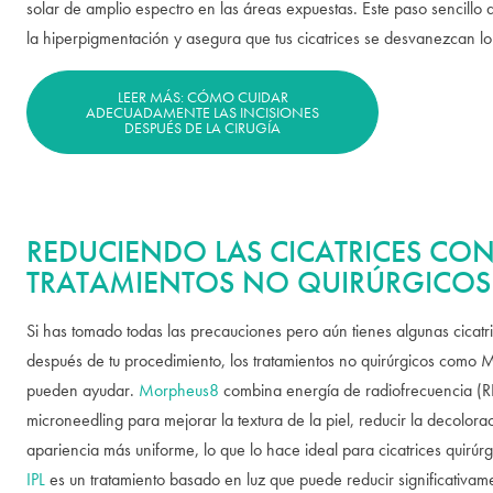
solar de amplio espectro en las áreas expuestas. Este paso sencillo
la hiperpigmentación y asegura que tus cicatrices se desvanezcan lo
LEER MÁS: CÓMO CUIDAR
ADECUADAMENTE LAS INCISIONES
DESPUÉS DE LA CIRUGÍA
REDUCIENDO LAS CICATRICES CO
TRATAMIENTOS NO QUIRÚRGICOS
Si has tomado todas las precauciones pero aún tienes algunas cicatri
después de tu procedimiento, los tratamientos no quirúrgicos como 
pueden ayudar.
Morpheus8
combina energía de radiofrecuencia (R
microneedling para mejorar la textura de la piel, reducir la decolora
apariencia más uniforme, lo que lo hace ideal para cicatrices quirúrgi
IPL
es un tratamiento basado en luz que puede reducir significativam