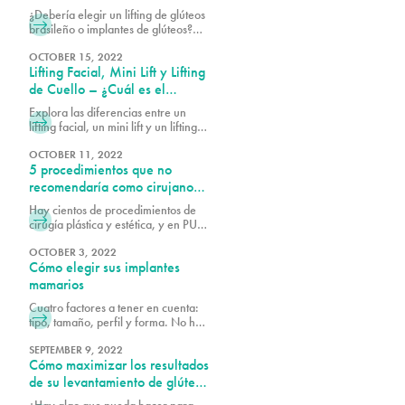
y, a continuación, la grasa se
¿Debería elegir un lifting de glúteos
purifica y se inyecta en los glúteos y
brasileño o implantes de glúteos?
las caderas para remodelar,
¿Es uno más seguro que el otro?
aumentar el volumen y crear un
Pure Plastic Surgery compara los 2
OCTOBER 15, 2022
trasero más voluminoso. La mayoría
Lifting Facial, Mini Lift y Lifting
procedimientos y explica cuál suele
de los pacientes solo tienen
ser la opción más segura.
de Cuello – ¿Cuál es el
Adecuado para Ti?
Explora las diferencias entre un
lifting facial, un mini lift y un lifting
de cuello. Aprende cuál
procedimiento se adapta mejor a tus
OCTOBER 11, 2022
5 procedimientos que no
objetivos de rejuvenecimiento y
mejora de tu apariencia.
recomendaría como cirujano
plástico con doble certificación
Hay cientos de procedimientos de
cirugía plástica y estética, y en PURE
recibimos solicitudes de los
procedimientos más populares y
OCTOBER 3, 2022
Cómo elegir sus implantes
otros que podrían considerarse
fuera de lo normal. Lo que un
mamarios
cirujano considera un
Cuatro factores a tener en cuenta:
procedimiento excelente puede ser
tipo, tamaño, perfil y forma. No hay
algo que otro cirujano no
dos senos iguales y, al investigar el
recomendaría porque es de alto
aumento de senos, es importante
SEPTEMBER 9, 2022
riesgo o no produce los resultados
Cómo maximizar los resultados
tener en cuenta el tamaño, el perfil
deseados.
y la forma actuales de sus senos en
de su levantamiento de glúteos
función de sus objetivos. Ver fotos
brasileño