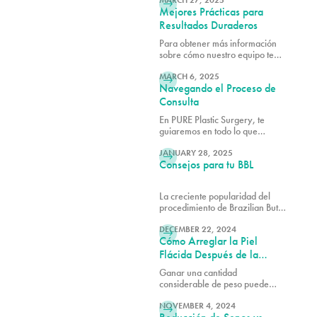
esculpe la cintura sin extraer
MARCH 27, 2025
Mejores Prácticas para
costillas. Descubre por qué Pure
Plastic Surgery Miami lidera la
Resultados Duraderos
revolución de Rib Remodel.
Para obtener más información
sobre cómo nuestro equipo te
LEER MÁS
ayuda a mantener los mejores
resultados quirúrgicos posibles,
MARCH 6, 2025
Navegando el Proceso de
agenda una consulta con uno de
nuestros cirujanos plásticos
Consulta
certificados por la junta.
En PURE Plastic Surgery, te
guiaremos en todo lo que
LEER MÁS
necesitas saber para hacer que
tu consulta sea lo más productiva
JANUARY 28, 2025
Consejos para tu BBL
posible.
La creciente popularidad del
procedimiento de Brazilian Butt
LEER MÁS
Lift (BBL) ha hecho que muchas
personas se sientan más
DECEMBER 22, 2024
Cómo Arreglar la Piel
confiadas. Sin embargo, la
curación adecuada lleva tiempo,
Flácida Después de la
y una recuperación sin
Pérdida de Peso
Ganar una cantidad
complicaciones es clave para
considerable de peso puede
obtener resultados exitosos.
LEER MÁS
estirar la piel con el tiempo a
medida que se acomoda al
NOVEMBER 4, 2024