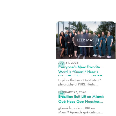
LEER MÁS
JULY 31, 2026
Everyone’s New Favorite
Word Is “Smart.” Here’s
What That Means at PURE
Explore the Smart Aesthetics™
Plastic Surgery
philosophy at PURE Plastic
LEER MÁS
Surgery, where customized
treatment plans are designed
FEBRUARY 27, 2026
Brazilian Butt Lift en Miami:
around your goals, anatomy,
and lifestyle.
Qué Hace Que Nuestros
Resultados Destaquen (y
¿Considerando un BBL en
Cómo Elegir al Cirujano
Miami? Aprende qué distingue