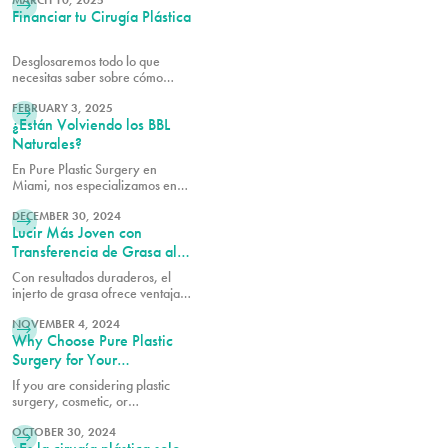
Makeover en PURE Plastic
MARCH 10, 2025
Financiar tu Cirugía Plástica
Surgery podría ser justo lo que
necesitas para recuperar tu
figura de antes del embarazo.
Desglosaremos todo lo que
necesitas saber sobre cómo
LEER MÁS
financiar tu transformación,
comenzando con lo que
FEBRUARY 3, 2025
¿Están Volviendo los BBL
realmente está incluido cuando
recibes tu presupuesto.
Naturales?
En Pure Plastic Surgery en
Miami, nos especializamos en
LEER MÁS
técnicas que aseguran que tu
BBL realce tu silueta mientras
DECEMBER 30, 2024
Lucir Más Joven con
mantiene una apariencia natural
y fluida.
Transferencia de Grasa al
Rostro
Con resultados duraderos, el
injerto de grasa ofrece ventajas
LEER MÁS
que los rellenos dérmicos por sí
solos no pueden lograr, como
NOVEMBER 4, 2024
Why Choose Pure Plastic
tiempos de recuperación más
rápidos y resultados sin
Surgery for Your
cicatrices.
Procedures?
If you are considering plastic
surgery, cosmetic, or
LEER MÁS
reconstructive, there is a great
deal of trust that you need to
OCTOBER 30, 2024