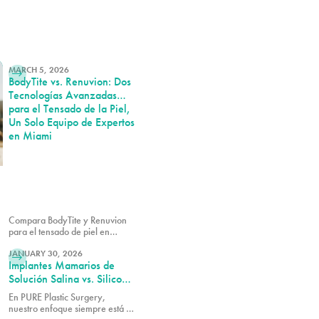
LEER MÁS
MARCH 5, 2026
BodyTite vs. Renuvion: Dos
Tecnologías Avanzadas
para el Tensado de la Piel,
Un Solo Equipo de Expertos
en Miami
Compara BodyTite y Renuvion
para el tensado de piel en
LEER MÁS
Miami. Descubre cómo estas
tecnologías avanzadas moldean
JANUARY 30, 2026
Implantes Mamarios de
y tensan con la orientación de
nuestro equipo de expertos.
Solución Salina vs. Silicona:
Cómo Elegir la Opción
En PURE Plastic Surgery,
Adecuada para Tu Cuerpo
nuestro enfoque siempre está en