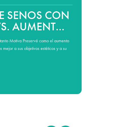
E SENOS CON
VS. AUMENTO
RADICIONAL:
 tanto Motiva Preservé como el aumento
 DIFERENCIA?
 mejor a sus objetivos estéticos y a su