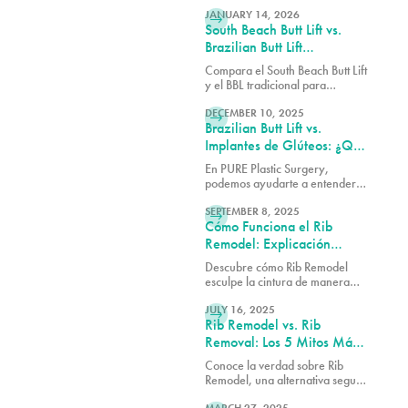
Adecuado)
LEER MÁS
los resultados excepcionales,
cómo elegir al cirujano
JANUARY 14, 2026
South Beach Butt Lift vs.
adecuado y qué esperar de tu
transformación.
Brazilian Butt Lift
Tradicional: ¿En Qué Se
Compara el South Beach Butt Lift
Diferencian los Resultados?
y el BBL tradicional para
LEER MÁS
conocer las diferencias entre
cada procedimiento en cuanto a
DECEMBER 10, 2025
Brazilian Butt Lift vs.
la técnica, la recuperación, el
aumento de volumen y los
Implantes de Glúteos: ¿Qué
resultados generales.
Procedimiento Es Adecuado
En PURE Plastic Surgery,
para Ti?
podemos ayudarte a entender
LEER MÁS
en qué se diferencian estas dos
opciones para que puedas
SEPTEMBER 8, 2025
Cómo Funciona el Rib
tomar una decisión informada
sobre cuál cirugía es la
Remodel: Explicación
adecuada para ti.
Quirúrgica de Seguridad y
Descubre cómo Rib Remodel
Técnica
esculpe la cintura de manera
LEER MÁS
segura sin rib removal. El Dr.
Earle de Pure Plastic Surgery
JULY 16, 2025
Rib Remodel vs. Rib
Miami explica paso a paso la
técnica detrás de este innovador
Removal: Los 5 Mitos Más
procedimiento.
Grandes Explicados
Conoce la verdad sobre Rib
Remodel, una alternativa segura
LEER MÁS
y precisa al rib removal que