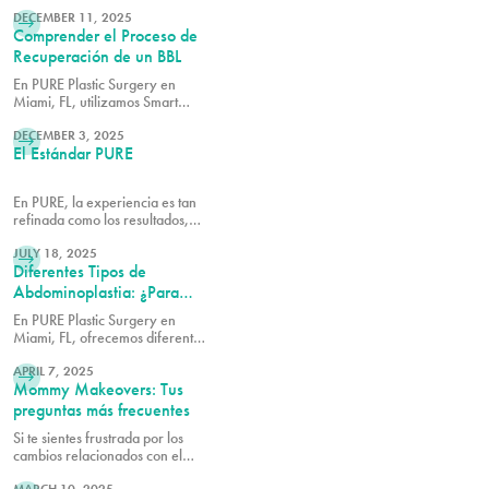
LEER MÁS
el paciente y en cómo podemos
servirle mejor con nuestro
DECEMBER 11, 2025
Comprender el Proceso de
aumento de senos en Miami, FL.
Recuperación de un BBL
En PURE Plastic Surgery en
Miami, FL, utilizamos Smart
LEER MÁS
Aesthetics™ para diseñar cada
resultado en función de tus
DECEMBER 3, 2025
El Estándar PURE
proporciones naturales y tus
objetivos específicos.
En PURE, la experiencia es tan
refinada como los resultados,
LEER MÁS
combinando comodidad,
confianza y atención experta en
JULY 18, 2025
Diferentes Tipos de
cada detalle.
Abdominoplastia: ¿Para
Cuál Soy Candidato(a)?
En PURE Plastic Surgery en
Miami, FL, ofrecemos diferentes
LEER MÁS
tipos de procedimientos de
abdominoplastia. Cada enfoque
APRIL 7, 2025
Mommy Makeovers: Tus
está diseñado para abordar un
conjunto específico de
preguntas más frecuentes
necesidades.
Si te sientes frustrada por los
cambios relacionados con el
LEER MÁS
embarazo, un Mommy