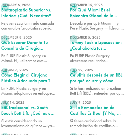
LEER MÁS
LEER MÁS
cada opción para los senos
Descubre por qué los pacientes
después del embarazo y cómo
JANUARY 6, 2026
eligen este popular
DECEMBER 15, 2025
Blefaroplastia Superior vs.
Por Qué Miami Es el
determinar cuál es la adecuada
procedimiento para obtener
para usted.
resultados más voluminosos y de
Inferior: ¿Cuál Necesitas?
Epicentro Global de la
aspecto natural.
Cirugía Rib Remodel
Rejuvenezca la mirada cansada
Descubre por qué Miami — y
con una blefaroplastia superior
Pure Plastic Surgery — lideran
LEER MÁS
LEER MÁS
o inferior. Conozca las
el mundo en cirugía de Rib
diferencias, qué trata cada
DECEMBER 8, 2025
Remodel. Conoce cómo el Dr.
DECEMBER 5, 2025
Qué Esperar Durante Tu
Tummy Tuck o Liposucción:
procedimiento y cuál es la mejor
Earle combina seguridad, arte e
opción para sus objetivos.
innovación para lograr los
Consulta de Cirugía
¿Cuál aborda tus
resultados más avanzados en
Plástica
preocupaciones
En PURE Plastic Surgery en
En PURE Plastic Surgery,
contorno de cintura.
específicas?
Miami, FL, utilizamos este
ofrecemos resultados
LEER MÁS
LEER MÁS
tiempo para asegurarnos de que
consistentemente excelentes
cada paciente tenga los detalles
AUGUST 6, 2025
porque nos tomamos el tiempo
JULY 22, 2025
Cómo Elegir al Cirujano
Celulitis después de un BBL:
necesarios antes de continuar.
para comprender tus
necesidades y preocupaciones
Plástico Adecuado para Tu
por qué ocurre y cómo
antes de recomendar cualquier
Procedimiento
Avéli puede ayudarte
En PURE Plastic Surgery en
Si te has realizado un Brazilian
procedimiento.
Miami, adoptamos un enfoque
Butt Lift (BBL), entender por qué
LEER MÁS
LEER MÁS
individualizado de la cirugía
la celulitis persiste y qué se
plástica, enfocándonos en crear
JULY 14, 2025
puede hacer al respecto es
JULY 9, 2025
BBL tradicional vs. South
Sí, la Remodelación de
resultados que sean visualmente
esencial para obtener los
equilibrados y duraderos.
mejores resultados posibles de
Beach Butt Lift: ¿Cuál es el
Costillas Es Real (Y No, No
tu procedimiento.
adecuado para ti?
Es Lo Que Piensas)
Si estás considerando un
Si tienes curiosidad sobre la
levantamiento de glúteos — ya
remodelación de costillas o
LEER MÁS
LEER MÁS
sea tipo Brazilian o South Beach
deseas saber si podrías ser