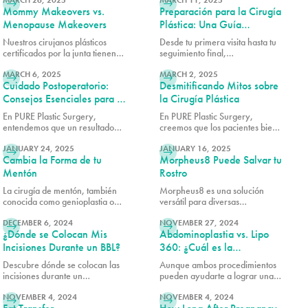
— entender las diferencias entre
MARCH 26, 2025
un(a) candidato(a), te invitamos
MARCH 11, 2025
Mommy Makeovers vs.
Preparación para la Cirugía
estos procedimientos puede
a programar una consulta
ayudarte a tomar la mejor
llamando al 305-230-4326.
Menopause Makeovers
Plástica: Una Guía
decisión para tu cuerpo.
Completa
Nuestros cirujanos plásticos
Desde tu primera visita hasta tu
certificados por la junta tienen
seguimiento final,
LEER MÁS
LEER MÁS
una vasta experiencia en
experimentarás la diferencia de
mommy makeovers y
MARCH 6, 2025
elegir al equipo líder en cirugía
MARCH 2, 2025
Cuidado Postoperatorio:
Desmitificando Mitos sobre
menopause makeovers, junto
plástica de Miami.
con un compromiso con la
Consejos Esenciales para la
la Cirugía Plástica
seguridad y resultados
Recuperación
En PURE Plastic Surgery,
En PURE Plastic Surgery,
naturales.
entendemos que un resultado
creemos que los pacientes bien
LEER MÁS
LEER MÁS
exitoso depende no solo de la
informados toman mejores
excelencia quirúrgica, sino
JANUARY 24, 2025
decisiones sobre sus objetivos
JANUARY 16, 2025
Cambia la Forma de tu
Morpheus8 Puede Salvar tu
también del adecuado cuidado
estéticos.
postoperatorio.
Mentón
Rostro
La cirugía de mentón, también
Morpheus8 es una solución
conocida como genioplastia o
versátil para diversas
LEER MÁS
LEER MÁS
mentoplastia, es un
preocupaciones de la piel,
procedimiento que remodela o
DECEMBER 6, 2024
incluyendo piel flácida, estrías y
NOVEMBER 27, 2024
¿Dónde se Colocan Mis
Abdominoplastia vs. Lipo
reposiciona el mentón para
textura desigual.
mejorar la armonía facial.
Incisiones Durante un BBL?
360: ¿Cuál es la
Diferencia?
Descubre dónde se colocan las
Aunque ambos procedimientos
incisiones durante un
pueden ayudarte a lograr una
LEER MÁS
LEER MÁS
Levantamiento de Glúteos
apariencia más contorneada,
Brasileño (BBL), diseñado para
NOVEMBER 4, 2024
muchos de nuestros pacientes
NOVEMBER 4, 2024