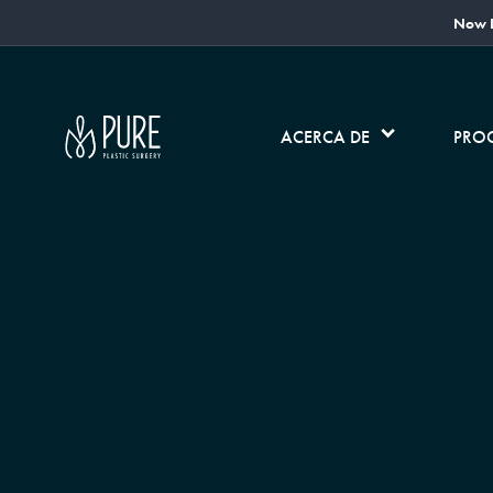
Now L
ACERCA DE
PRO