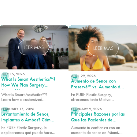
LEER MÁS
LEER MÁS
JULY 15, 2026
APRIL 29, 2026
What Is Smart Aesthetics™?
Aumento de Senos con
How We Plan Surgery
Preservé™ vs. Aumento de
Around You
Senos Tradicional: ¿Cuál es
What is Smart Aesthetics™?
En PURE Plastic Surgery,
la Diferencia?
Learn how a customized
ofrecemos tanto Motiva
LEER MÁS
LEER MÁS
approach to plastic surgery
Preservé como el aumento de
creates balanced, natural-
FEBRUARY 17, 2026
senos tradicional para
FEBRUARY 9, 2026
Levantamiento de Senos,
Principales Razones por las
looking results designed
adaptarnos mejor a sus objetivos
specifically for you.
estéticos y a su anatomía.
Implantes o Ambos? Cómo
Que las Pacientes de
Restaurar los Senos
Miami Eligen el Aumento
En PURE Plastic Surgery, le
Aumenta tu confianza con un
Después del Embarazo
de Senos
explicaremos qué puede hacer
aumento de senos en Miami.