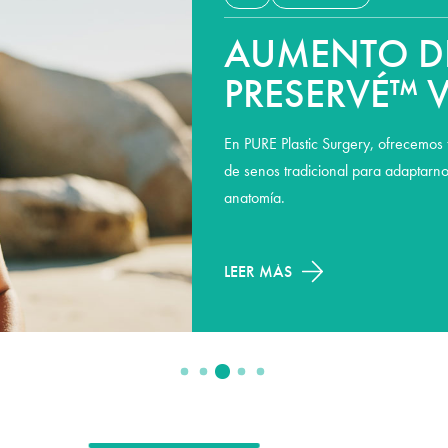
AUMENTO D
PRESERVÉ™ 
DE SENOS T
En PURE Plastic Surgery, ofrecemos
¿CUÁL ES LA
de senos tradicional para adaptarnos
anatomía.
LEER MÁS