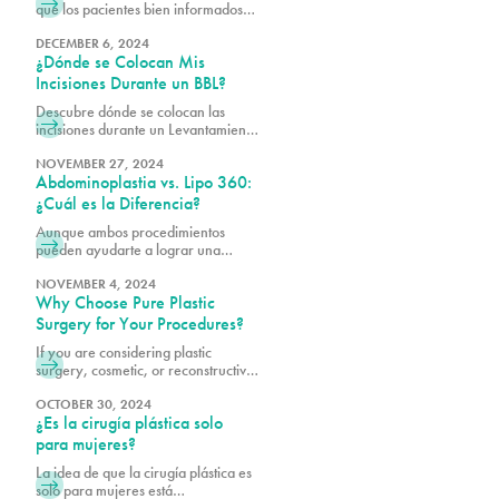
que los pacientes bien informados
toman mejores decisiones sobre sus
objetivos estéticos.
DECEMBER 6, 2024
¿Dónde se Colocan Mis
Incisiones Durante un BBL?
Descubre dónde se colocan las
incisiones durante un Levantamiento
de Glúteos Brasileño (BBL),
diseñado para cicatrices mínimas y
NOVEMBER 27, 2024
Abdominoplastia vs. Lipo 360:
resultados óptimos. Aprende qué
esperar del procedimiento.
¿Cuál es la Diferencia?
¡Transforma tu figura con PURE
Aunque ambos procedimientos
Plastic Surgery en Miami, FL!
pueden ayudarte a lograr una
apariencia más contorneada,
muchos de nuestros pacientes
NOVEMBER 4, 2024
Why Choose Pure Plastic
quieren saber si son un mejor
candidato para uno o para otro.
Surgery for Your Procedures?
If you are considering plastic
surgery, cosmetic, or reconstructive,
there is a great deal of trust that you
need to have in your doctor. At Pure
OCTOBER 30, 2024
¿Es la cirugía plástica solo
Plastic Surgery, we understand the
level of care our patients deserve
para mujeres?
and the enormous trust they place in
La idea de que la cirugía plástica es
our hands. That’s why we take a
solo para mujeres está
holistic approach to plastic surgery.