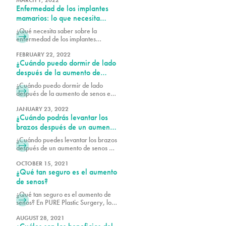
hacerte una cirugía estética. El
útil de
Enfermedad de los implantes
hecho de que esté leyendo esto
significa que está realizando las
mamarios: lo que necesita
investigaciones necesarias, lo cual
saber
¿Qué necesita saber sobre la
es el primer paso para ser un buen
enfermedad de los implantes
candidato para los procedimientos
mamarios? El Dr. Alex Earle,
cosméticos en Pure. Antes de
cirujano plástico certificado por la
FEBRUARY 22, 2022
programar la cirugía, es importante
¿Cuándo puedo dormir de lado
doble junta de Miami, explica cómo
esta afección puede causar fatiga,
después de la aumento de
dolor en las articulaciones y otras
senos?
¿Cuándo puedo dormir de lado
complicaciones relacionadas con los
después de la aumento de senos en
implantes mamarios.
Miami? Los cirujanos recomiendan
esperar al menos unas semanas.
JANUARY 23, 2022
¿Cuándo podrás levantar los
brazos después de un aumento
de senos?
¿Cuándo puedes levantar los brazos
después de un aumento de senos en
Miami? Las opiniones varían entre
los cirujanos, así que pregúntale al
OCTOBER 15, 2021
¿Qué tan seguro es el aumento
Dr. Alex Earle, cirujano plástico de
Miami, o al Dr. Vidal para que te
de senos?
den su recomendación. ¡Programa
¿Qué tan seguro es el aumento de
una consulta con Pure Plastic
senos? En PURE Plastic Surgery, los
Surgery Miami ahora!
doctores solo utilizan implantes
mamarios aprobados por la FDA,
AUGUST 28, 2021