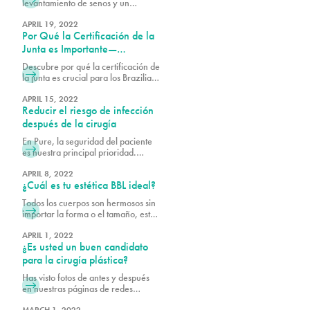
levantamiento de senos y un
de someterse a procedimientos
aumento de senos. Aprende cómo
estéticos fuera del
funciona cada procedimiento para
APRIL 19, 2022
Por Qué la Certificación de la
realzar la forma, el volumen y
lograr el look que deseas.
Junta es Importante—
Especialmente para los
Descubre por qué la certificación de
Brazilian Butt Lifts
la junta es crucial para los Brazilian
Butt Lifts. Asegura la seguridad, la
experiencia y los resultados óptimos
APRIL 15, 2022
Reducir el riesgo de infección
eligiendo a un cirujano plástico
certificado.
después de la cirugía
En Pure, la seguridad del paciente
es nuestra principal prioridad.
Muchos clientes nuevos notan que
es posible que necesitemos tomar
APRIL 8, 2022
¿Cuál es tu estética BBL ideal?
algunas medidas adicionales para
obtener la autorización y evaluar su
Todos los cuerpos son hermosos sin
preparación para los
importar la forma o el tamaño, esto
procedimientos, lo que incluye
incluye los traseros. Cuando
saber qué tan bien se cuidará
planifique su lifting de glúteos
APRIL 1, 2022
después de la cirugía. Queremos
¿Es usted un buen candidato
brasileño (BBL) por ultrasonido en
que su recuperación sea lo más
Pure, es importante tener en cuenta
para la cirugía plástica?
placentera posible y reducir el
la forma de su cuerpo antes de la
riesgo de infección.
Has visto fotos de antes y después
cirugía y considerar qué forma y
en nuestras páginas de redes
tamaño se adaptan mejor a sus
sociales y ahora estás pensando en
objetivos. Las fotos son una forma
MARCH 1, 2022