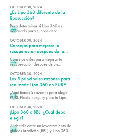
desactualizada. Cada vez más
We naturally balance the patient’s
hombres se están dando cuenta de
OCTOBER 30, 2024
proportions and their desired look in
¿Es Lipo 360 diferente de la
los beneficios de los procedimientos
a visually stunning way to give them
estéticos, tanto quirúrgicos como no
liposucción?
a breathtaking and beautiful result.
quirúrgicos, para ayudarles a lucir y
Para determinar si Lipo 360 es
sentirse lo mejor posible.
adecuado para ti, considera
agendar una consulta con el Dr.
Earle, el Dr. Vidal o el Dr. Wegerif
OCTOBER 30, 2024
Consejos para mejorar la
en PURE Plastic Surgery para
explorar tus opciones y
recuperación después de la
personalizar el procedimiento de
liposucción
Consejos útiles para mejorar tu
acuerdo con tus necesidades únicas.
recuperación después de un
tratamiento de liposucción.
OCTOBER 30, 2024
Las 5 principales razones para
realizarte Lipo 360 en PURE
Plastic Surgery Miami
¡Aquí tienes 5 razones para elegir
PURE Plastic Surgery para tu Lipo
360!
OCTOBER 30, 2024
¡Lipo 360 o BBL! ¿Cuál debo
elegir?
Al decidir entre un levantamiento de
glúteos brasileño (BBL) y Lipo 360,
es esencial considerar tus objetivos