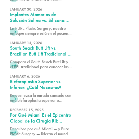
Descubre por qué los pacientes
eligen este popular procedimiento
JANUARY 30, 2026
Implantes Mamarios de
para obtener resultados más
voluminosos y de aspecto natural.
Solución Salina vs. Silicona:
Cómo Elegir la Opción
En PURE Plastic Surgery, nuestro
Adecuada para Tu Cuerpo
enfoque siempre está en el paciente
y en cómo podemos servirle mejor
con nuestro aumento de senos en
JANUARY 14, 2026
South Beach Butt Lift vs.
Miami, FL.
Brazilian Butt Lift Tradicional:
¿En Qué Se Diferencian los
Compara el South Beach Butt Lift y
Resultados?
el BBL tradicional para conocer las
diferencias entre cada
procedimiento en cuanto a la
JANUARY 6, 2026
Blefaroplastia Superior vs.
técnica, la recuperación, el
aumento de volumen y los
Inferior: ¿Cuál Necesitas?
resultados generales.
Rejuvenezca la mirada cansada con
una blefaroplastia superior o
inferior. Conozca las diferencias,
qué trata cada procedimiento y cuál
DECEMBER 15, 2025
Por Qué Miami Es el Epicentro
es la mejor opción para sus
objetivos.
Global de la Cirugía Rib
Remodel
Descubre por qué Miami — y Pure
Plastic Surgery — lideran el mundo
en cirugía de Rib Remodel. Conoce