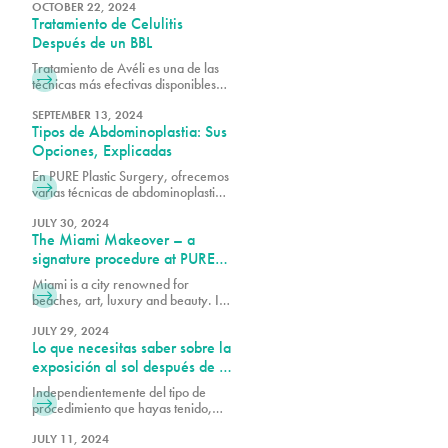
corporales, presupuesto y las
OCTOBER 22, 2024
Tratamiento de Celulitis
técnicas específicas utilizadas por tu
cirujano plástico certificado por la
Después de un BBL
junta.
Tratamiento de Avéli es una de las
técnicas más efectivas disponibles
para ayudar a reducir la celulitis,
trabajando junto a los resultados de
SEPTEMBER 13, 2024
Tipos de Abdominoplastia: Sus
su BBL para crear una apariencia
más suave y refinada.
Opciones, Explicadas
En PURE Plastic Surgery, ofrecemos
varias técnicas de abdominoplastia
para ayudar a los pacientes a
alcanzar sus objetivos, cada una
JULY 30, 2024
The Miami Makeover – a
diseñada para abordar
preocupaciones específicas y
signature procedure at PURE
entregar resultados de aspecto
plastic surgery
Miami is a city renowned for
natural.
beaches, art, luxury and beauty. In
recent years it has been named one
of the plastic surgery capitals of the
JULY 29, 2024
Lo que necesitas saber sobre la
world and a beacon of continuous
innovation for trends in the industry.
exposición al sol después de la
PURE Plastic Surgery is a Miami-
cirugía
Independientemente del tipo de
based plastic surgery practice
procedimiento que hayas tenido,
known for setting the standards for
minimizar la exposición al sol es
beautiful, timeless and safe cosmetic
esencial para una recuperación
JULY 11, 2024
surgery. In 2022, we unveiled the