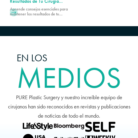
promover una sanación óptima.
Resultados de Tu Cirugía
Plástica
Aprende consejos esenciales para
mantener los resultados de tu
cirugía plástica. Descubre
recomendaciones de expertos sobre
hábitos de vida y cuidado de la piel
para que tu look mejorado dure más
tiempo.
EN LOS
MEDIOS
PURE Plastic Surgery y nuestro increíble equipo de
cirujanos han sido reconocidos en revistas y publicaciones
de noticias de todo el mundo.