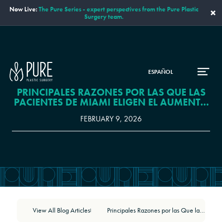
Now Live:
The Pure Series - expert perspectives from the Pure Plastic
×
Surgery team.
ESPAÑOL
PRINCIPALES RAZONES POR LAS QUE LAS
PACIENTES DE MIAMI ELIGEN EL AUMENTO
DE SENOS
FEBRUARY 9, 2026
View All Blog Articles
Principales Razones por las Que las Pacientes de Miami Eligen el Aumento de Senos
|