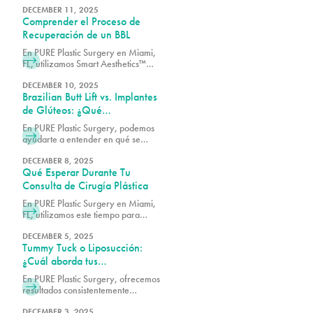
cómo el Dr. Earle combina
DECEMBER 11, 2025
Comprender el Proceso de
seguridad, arte e innovación para
lograr los resultados más avanzados
Recuperación de un BBL
en contorno de cintura.
En PURE Plastic Surgery en Miami,
FL, utilizamos Smart Aesthetics™
para diseñar cada resultado en
función de tus proporciones
DECEMBER 10, 2025
Brazilian Butt Lift vs. Implantes
naturales y tus objetivos específicos.
de Glúteos: ¿Qué
Procedimiento Es Adecuado
En PURE Plastic Surgery, podemos
para Ti?
ayudarte a entender en qué se
diferencian estas dos opciones para
que puedas tomar una decisión
DECEMBER 8, 2025
Qué Esperar Durante Tu
informada sobre cuál cirugía es la
adecuada para ti.
Consulta de Cirugía Plástica
En PURE Plastic Surgery en Miami,
FL, utilizamos este tiempo para
asegurarnos de que cada paciente
tenga los detalles necesarios antes
DECEMBER 5, 2025
Tummy Tuck o Liposucción:
de continuar.
¿Cuál aborda tus
preocupaciones específicas?
En PURE Plastic Surgery, ofrecemos
resultados consistentemente
excelentes porque nos tomamos el
tiempo para comprender tus
DECEMBER 3, 2025