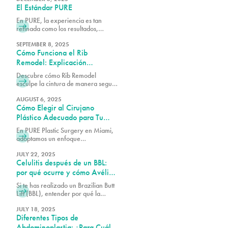
El Estándar PURE
necesidades y preocupaciones
antes de recomendar cualquier
En PURE, la experiencia es tan
procedimiento.
refinada como los resultados,
combinando comodidad, confianza
y atención experta en cada detalle.
SEPTEMBER 8, 2025
Cómo Funciona el Rib
Remodel: Explicación
Quirúrgica de Seguridad y
Descubre cómo Rib Remodel
Técnica
esculpe la cintura de manera segura
sin rib removal. El Dr. Earle de Pure
Plastic Surgery Miami explica paso
AUGUST 6, 2025
Cómo Elegir al Cirujano
a paso la técnica detrás de este
innovador procedimiento.
Plástico Adecuado para Tu
Procedimiento
En PURE Plastic Surgery en Miami,
adoptamos un enfoque
individualizado de la cirugía
plástica, enfocándonos en crear
JULY 22, 2025
Celulitis después de un BBL:
resultados que sean visualmente
equilibrados y duraderos.
por qué ocurre y cómo Avéli
puede ayudarte
Si te has realizado un Brazilian Butt
Lift (BBL), entender por qué la
celulitis persiste y qué se puede
hacer al respecto es esencial para
JULY 18, 2025
Diferentes Tipos de
obtener los mejores resultados
posibles de tu procedimiento.
Abdominoplastia: ¿Para Cuál