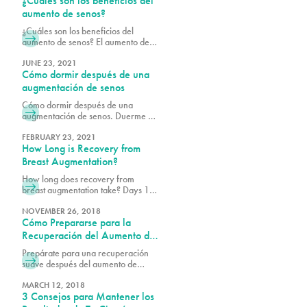
¿Cuáles son los beneficios del
que pasan por pruebas exhaustivas
para demostrar una razonable
aumento de senos?
seguridad y eficacia, lo que hace
¿Cuáles son los beneficios del
que el aumento de senos sea
aumento de senos? El aumento de
seguro. ¡Programa una consulta con
senos mejora el tamaño, la forma y
PURE Plastic Surgery para saber
el contorno de los senos utilizando
JUNE 23, 2021
más!
Cómo dormir después de una
implantes. ¡Programa una consulta
con PURE Plastic Surgery en Miami,
augmentación de senos
FL, hoy mismo!
Cómo dormir después de una
augmentación de senos. Duerme de
espaldas con la parte superior de tu
cuerpo ligeramente elevada.
FEBRUARY 23, 2021
How Long is Recovery from
Contacta a PURE Plastic Surgery
para programar una consulta en
Breast Augmentation?
Miami hoy mismo.
How long does recovery from
breast augmentation take? Days 1-5
are typically where patients feel the
most uncomfortable. Schedule a
NOVEMBER 26, 2018
Cómo Prepararse para la
consultation with PURE Plastic
Surgery in Miami today!
Recuperación del Aumento de
Senos
Prepárate para una recuperación
suave después del aumento de
senos con consejos y orientación
esenciales. Aprende cómo
MARCH 12, 2018
3 Consejos para Mantener los
prepararte, manejar las molestias y