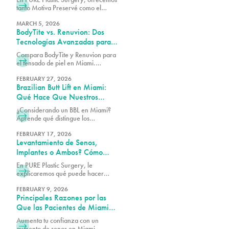
Diferencia?
tanto Motiva Preservé como el
aumento de senos tradicional para
adaptarnos mejor a sus objetivos
MARCH 5, 2026
BodyTite vs. Renuvion: Dos
estéticos y a su anatomía.
Tecnologías Avanzadas para
el Tensado de la Piel, Un Solo
Compara BodyTite y Renuvion para
Equipo de Expertos en Miami
el tensado de piel en Miami.
Descubre cómo estas tecnologías
avanzadas moldean y tensan con la
FEBRUARY 27, 2026
Brazilian Butt Lift en Miami:
orientación de nuestro equipo de
expertos.
Qué Hace Que Nuestros
Resultados Destaquen (y Cómo
¿Considerando un BBL en Miami?
Elegir al Cirujano Adecuado)
Aprende qué distingue los
resultados excepcionales, cómo
elegir al cirujano adecuado y qué
FEBRUARY 17, 2026
Levantamiento de Senos,
esperar de tu transformación.
Implantes o Ambos? Cómo
Restaurar los Senos Después
En PURE Plastic Surgery, le
del Embarazo
explicaremos qué puede hacer
cada opción para los senos después
del embarazo y cómo determinar
FEBRUARY 9, 2026
Principales Razones por las
cuál es la adecuada para usted.
Que las Pacientes de Miami
Eligen el Aumento de Senos
Aumenta tu confianza con un
aumento de senos en Miami.