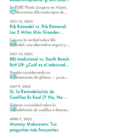
Soy Candidato(a)?
En PURE Plastic Surgery en Miami,
FL, ofrecemos diferentes tipos de
procedimientos de abdominoplastia.
Cada enfoque está diseñado para
JULY 16, 2025
Rib Remodel vs. Rib Removal:
abordar un conjunto específico de
necesidades.
Los 5 Mitos Más Grandes
Explicados
Conoce la verdad sobre Rib
Remodel, una alternativa segura y
precisa al rib removal que esculpe
la cintura sin extraer costillas.
JULY 14, 2025
BBL tradicional vs. South Beach
Descubre por qué Pure Plastic
Surgery Miami lidera la revolución
Butt Lift: ¿Cuál es el adecuado
de Rib Remodel.
para ti?
Si estás considerando un
levantamiento de glúteos — ya sea
tipo Brazilian o South Beach —
entender las diferencias entre estos
JULY 9, 2025
Sí, la Remodelación de
procedimientos puede ayudarte a
tomar la mejor decisión para tu
Costillas Es Real (Y No, No Es
cuerpo.
Lo Que Piensas)
Si tienes curiosidad sobre la
remodelación de costillas o deseas
saber si podrías ser un(a)
candidato(a), te invitamos a
APRIL 7, 2025
Mommy Makeovers: Tus
programar una consulta llamando al
305-230-4326.
preguntas más frecuentes