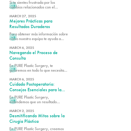
Si te sientes frustrada por los
cambios relacionados con el
embarazo, un Mommy Makeover
en PURE Plastic Surgery podría ser
MARCH 27, 2025
Mejores Prácticas para
justo lo que necesitas para
recuperar tu figura de antes del
Resultados Duraderos
embarazo.
Para obtener más información sobre
cómo nuestro equipo te ayuda a
mantener los mejores resultados
quirúrgicos posibles, agenda una
MARCH 6, 2025
Navegando el Proceso de
consulta con uno de nuestros
cirujanos plásticos certificados por la
Consulta
junta.
En PURE Plastic Surgery, te
guiaremos en todo lo que necesitas
saber para hacer que tu consulta
sea lo más productiva posible.
MARCH 6, 2025
Cuidado Postoperatorio:
Consejos Esenciales para la
Recuperación
En PURE Plastic Surgery,
entendemos que un resultado
exitoso depende no solo de la
excelencia quirúrgica, sino también
MARCH 2, 2025
Desmitificando Mitos sobre la
del adecuado cuidado
postoperatorio.
Cirugía Plástica
En PURE Plastic Surgery, creemos