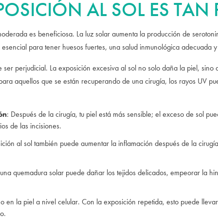
POSICIÓN AL SOL ES TAN 
 moderada es beneficiosa. La luz solar aumenta la producción de serotoni
s esencial para tener huesos fuertes, una salud inmunológica adecuada y 
r perjudicial. La exposición excesiva al sol no solo daña la piel, sino 
 para aquellos que se están recuperando de una cirugía, los rayos UV p
ón
: Después de la cirugía, tu piel está más sensible; el exceso de sol 
ios de las incisiones.
ición al sol también puede aumentar la inflamación después de la cirugía
 una quemadura solar puede dañar los tejidos delicados, empeorar la hi
 en la piel a nivel celular. Con la exposición repetida, esto puede lleva
o.