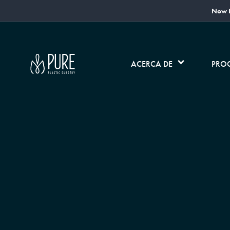
Now L
ACERCA DE
PRO