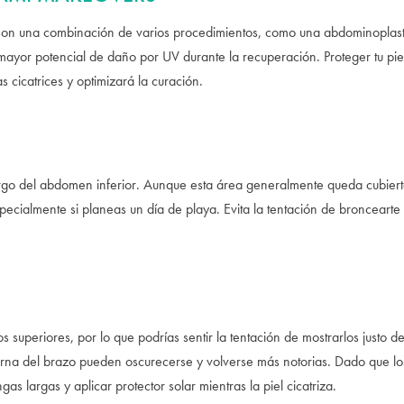
on una combinación de varios procedimientos, como una abdominoplast
mayor potencial de daño por UV durante la recuperación. Proteger tu piel
as cicatrices y optimizará la curación.
argo del abdomen inferior. Aunque esta área generalmente queda cubierta
especialmente si planeas un día de playa. Evita la tentación de broncear
 superiores, por lo que podrías sentir la tentación de mostrarlos justo d
interna del brazo pueden oscurecerse y volverse más notorias. Dado que 
as largas y aplicar protector solar mientras la piel cicatriza.