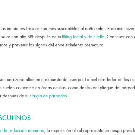
 las incisiones frescas son más susceptibles al daño solar. Para minimizar
 solar con alto SPF después de tu
lifting facial y de cuello
. Continuar con 
ados y prevenir los signos del envejecimiento prematuro.
s son una zona altamente expuesta del cuerpo. La piel alrededor de los oj
es suelen colocarse en áreas ocultas, como dentro del pliegue del párpado
r después de tu
cirugía de párpados
.
SCULINOS
ía de reducción mamaria
, la exposición al sol representa un riesgo para