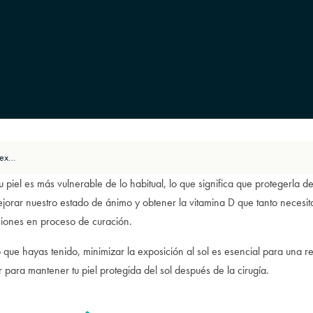
Lo que necesitas saber sobre la exposición al sol después de la cirugía
 piel es más vulnerable de lo habitual, lo que significa que protegerla d
orar nuestro estado de ánimo y obtener la vitamina D que tanto necesi
iones en proceso de curación.
que hayas tenido, minimizar la exposición al sol es esencial para una r
para mantener tu piel protegida del sol después de la cirugía.