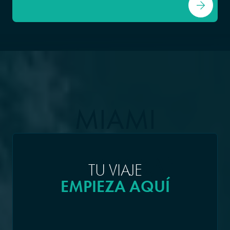
MIAMI
(FLORIDA)
TU VIAJE
EMPIEZA AQUÍ