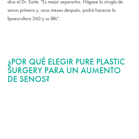
dice el Dr. Earle. "Es mejor separarlos. Hágase la cirugía de
senos primero y, unos meses después, podrá hacerse la
lipoescultura 360 y su BBL".
¿POR QUÉ ELEGIR PURE PLASTIC
SURGERY PARA UN AUMENTO
DE SENOS?
El aumento de senos es uno de los procedimientos cosméticos
más comunes en el país, lo que significa que no faltan cirujanos
que lo ofrecen. Elegir al adecuado se reduce a las credenciales,
los estándares de las instalaciones y si el equipo aplica el mismo
protocolo a todos o realmente adapta el procedimiento a
usted.