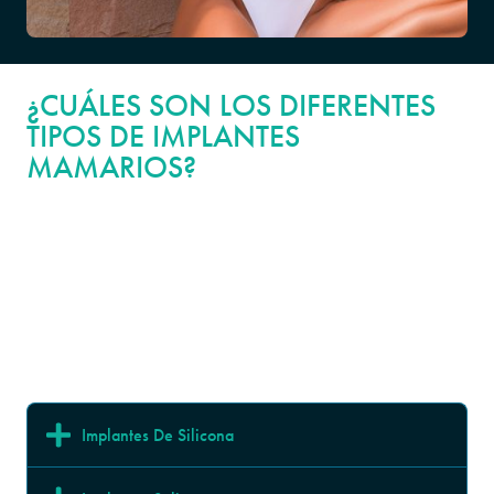
¿CUÁLES SON LOS DIFERENTES
TIPOS DE IMPLANTES
MAMARIOS?
En PURE Plastic Surgery, puedes elegir entre implantes de
solución salina, gel de silicona y los implantes altamente
cohesivos "gummy bear". Cada material ofrece ventajas distintas
en cuanto a la sensación, el tamaño de la incisión y el resultado
estético.
Implantes De Silicona