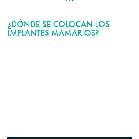
¿DÓNDE SE COLOCAN LOS
IMPLANTES MAMARIOS?
Los implantes mamarios se pueden colocar utilizando diferentes
técnicas: sobre el músculo (subglandular), debajo del músculo
(submuscular), por encima del músculo pero debajo de la capa
de la fascia (subfascial), o parcialmente debajo del músculo
(plano dual). En PURE, preferimos el enfoque de plano dual,
pero las decisiones de colocación dependen en última instancia
de factores como su anatomía, estilo de vida y objetivos
estéticos.