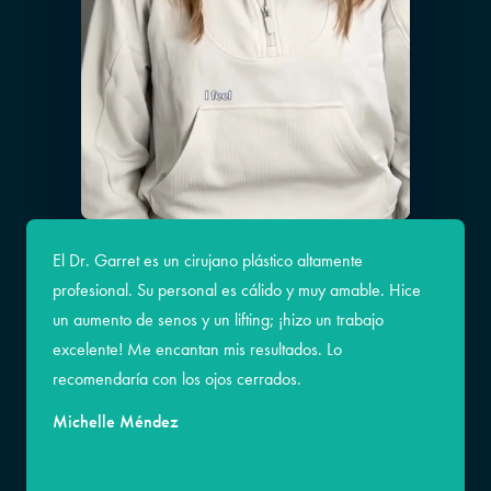
El Dr. Garret es un cirujano plástico altamente
profesional. Su personal es cálido y muy amable. Hice
un aumento de senos y un lifting; ¡hizo un trabajo
excelente! Me encantan mis resultados. Lo
recomendaría con los ojos cerrados.
Michelle Méndez
Jessica D.