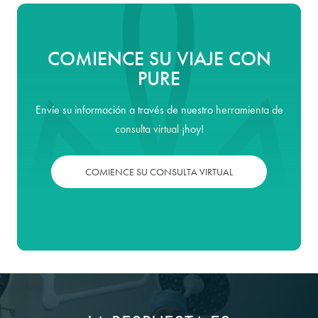
COMIENCE SU VIAJE CON
PURE
Envíe su información a través de nuestro
herramienta de
consulta virtual
¡hoy!
COMIENCE SU CONSULTA VIRTUAL