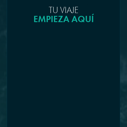
(FLORIDA)
TU VIAJE
EMPIEZA AQUÍ