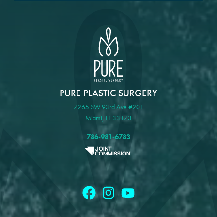
PURE PLASTIC SURGERY
7265 SW 93rd Ave #201
Miami, FL 33173
786-981-6783