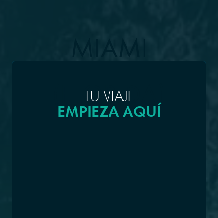
MIAMI
(FLORIDA)
TU VIAJE
EMPIEZA AQUÍ