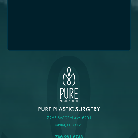
PURE PLASTIC SURGERY
7265 SW 93rd Ave #201
Miami, FL 33173
786-981-6783