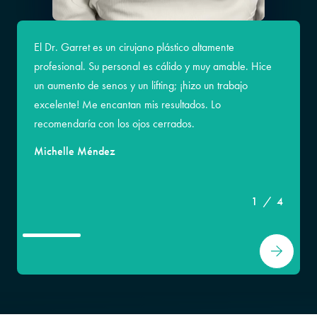
El Dr. Garret es un cirujano plástico altamente
profesional. Su personal es cálido y muy amable. Hice
un aumento de senos y un lifting; ¡hizo un trabajo
excelente! Me encantan mis resultados. Lo
Yessenia V.
recomendaría con los ojos cerrados.
Michelle Méndez
Jessica D.
1
/
4
Sugey R.