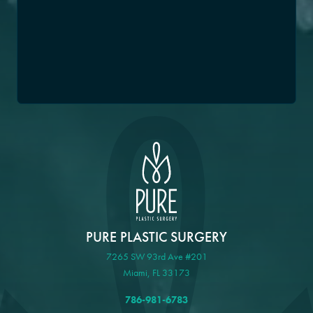
PURE PLASTIC SURGERY
7265 SW 93rd Ave #201
Miami, FL 33173
786-981-6783