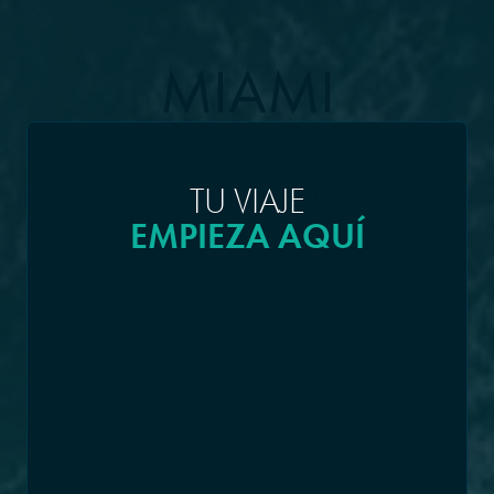
MIAMI
(FLORIDA)
TU VIAJE
EMPIEZA AQUÍ