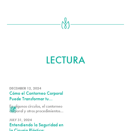
MÁS ALLÁ
LECTURA
DECEMBER 12, 2024
Cómo el Contorneo Corporal
Puede Transformar tu
Autoimagen
En algunos círculos, el contorneo

corporal y otros procedimientos
estéticos tienen una reputación
injusta de ser solo acerca de la
JULY 31, 2024
Entendiendo la Seguridad en
vanidad. Sin embargo, el Dr. Alex
Earle de PURE Plastic Surgery en
la Cirugía Plástica: