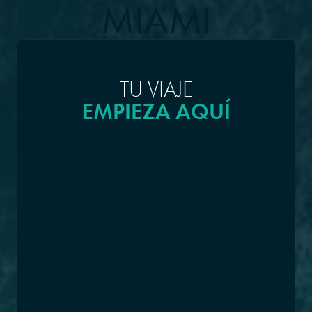
MIAMI
(FLORIDA)
TU VIAJE
EMPIEZA AQUÍ