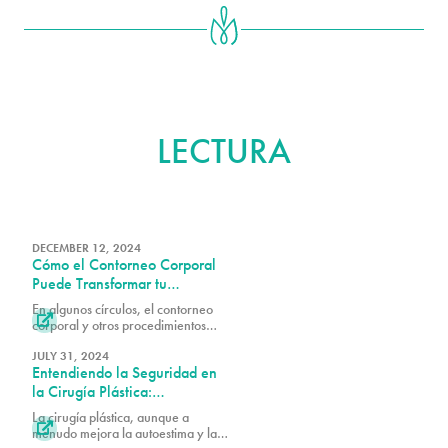
MÁS ALLÁ
LECTURA
DECEMBER 12, 2024
Cómo el Contorneo Corporal
Puede Transformar tu
Autoimagen
En algunos círculos, el contorneo

corporal y otros procedimientos
estéticos tienen una reputación
injusta de ser solo acerca de la
JULY 31, 2024
Entendiendo la Seguridad en
vanidad. Sin embargo, el Dr. Alex
Earle de PURE Plastic Surgery en
la Cirugía Plástica:
Miami ha visto de primera mano el
Perspectivas de Expertos
La cirugía plástica, aunque a
impacto positivo que el contorneo
Líderes

menudo mejora la autoestima y la
corporal puede tener en la