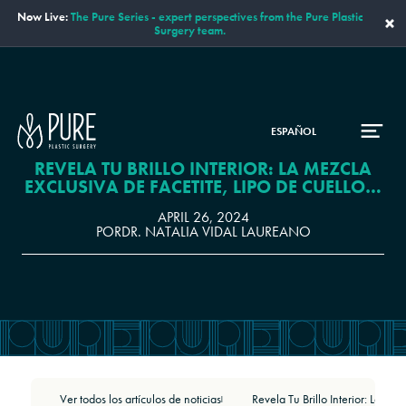
Now Live:
The Pure Series - expert perspectives from the Pure Plastic
×
Surgery team.
ESPAÑOL
REVELA TU BRILLO INTERIOR: LA MEZCLA
EXCLUSIVA DE FACETITE, LIPO DE CUELLO Y
BARBILLA, Y MORPHEUS8 DE LA DRA.
APRIL 26, 2024
NATALIA VIDAL
POR
DR. NATALIA VIDAL LAUREANO
Ver todos los artículos de noticias
|