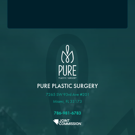
PURE PLASTIC SURGERY
7265 SW 93rd Ave #201
Miami, FL 33173
786-981-6783