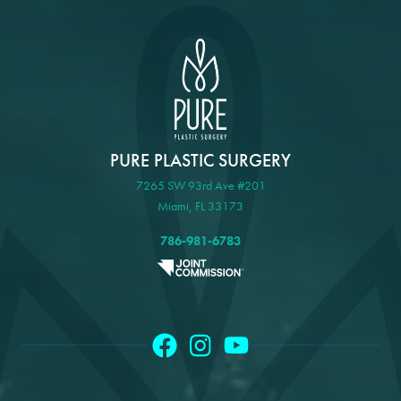
PURE PLASTIC SURGERY
7265 SW 93rd Ave #201
Miami, FL 33173
786-981-6783