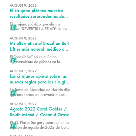
versión menos invasiva del Brazilian
Butt Lift (BBL).
AUGUST 9, 2022
El cirujano plástico muestra
resultados sorprendentes de
rejuvenecimiento con sus
El cirujano plástico que afirma
técnicas de Brazilian Butt Lift

poder "REVERTIR LA EDAD" de los
traseros femeninos muestra los
impresionantes resultados de sus
AUGUST 9, 2022
Mi alternativa al Brazilian Butt
técnicas de Brazilian Butt Lift, que él
asegura harán que tu derriere luzca
Lift es más natural: médico de
hasta 25 AÑOS más joven.
TikTok
El “brasileño” no es el único

levantamiento de glúteos en la
escena. El Dr. Alex Earle, cirujano
plástico y TikToker con más de
AUGUST 1, 2022
Los cirujanos opinar sobre las
74,000 seguidores, ha creado un
procedimiento que afirma ofrece un
nuevas reglas para las cirugías
resultado más “natural” que el
de BBL
La Junta de Medicina de Florida dijo
popular Brazilian Butt Lift.

que una forma de prevenir muertes
relacionadas con el procedimiento
es utilizar una máquina de
AUGUST 1, 2022
Agosto 2022 Coral Gables /
ultrasonido durante estas cirugías.
South Miami / Coconut Grove
PURE Plastic Surgery aparece en la

edición de agosto de 2022 de Coral
Gables • South Miami • Coconut