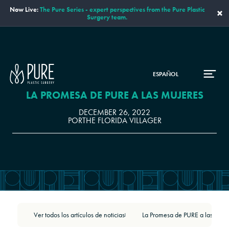
Now Live:
The Pure Series - expert perspectives from the Pure Plastic
×
Surgery team.
ESPAÑOL
LA PROMESA DE PURE A LAS MUJERES
DECEMBER 26, 2022
POR
THE FLORIDA VILLAGER
Ver todos los artículos de noticias
La Promesa de PURE a las Muje
|