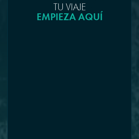
(FLORIDA)
TU VIAJE
EMPIEZA AQUÍ