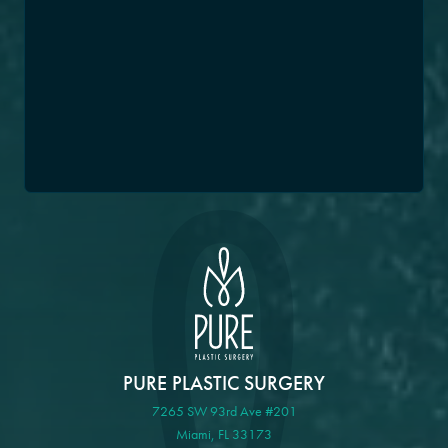
PURE PLASTIC SURGERY
7265 SW 93rd Ave #201
Miami, FL 33173