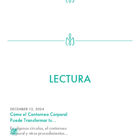
MÁS ALLÁ
LECTURA
DECEMBER 12, 2024
Cómo el Contorneo Corporal
Puede Transformar tu
Autoimagen
En algunos círculos, el contorneo

corporal y otros procedimientos
estéticos tienen una reputación