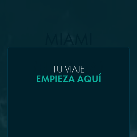
MIAMI
(FLORIDA)
TU VIAJE
EMPIEZA AQUÍ