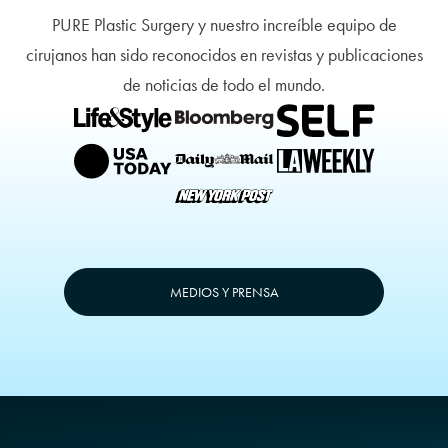
appearance.The SoBeBL harvests fat
PURE Plastic Surgery y nuestro increíble equipo de
from a patient’s body, including the
lower back, hips, thighs, abdomen
cirujanos han sido reconocidos en revistas y publicaciones
and flanks with liposuction. The fat is
then purified and injected into the
de noticias de todo el mundo.
buttocks using a cannula and
ultrasound technology to reshape,
increase volume and create a fuller
figured bottom.
MEDIOS Y PRENSA