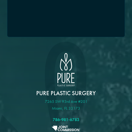
PURE PLASTIC SURGERY
7265 SW 93rd Ave #201
Miami, FL 33173
786-981-6783