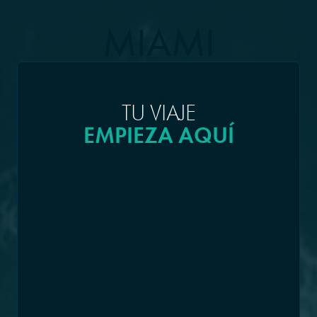
MIAMI
(FLORIDA)
TU VIAJE
EMPIEZA AQUÍ