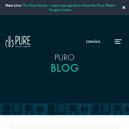
Now Live:
The Pure Series - expert perspectives from the Pure Plastic
×
Surgery team.
ESPAÑOL
PURO
BLOG