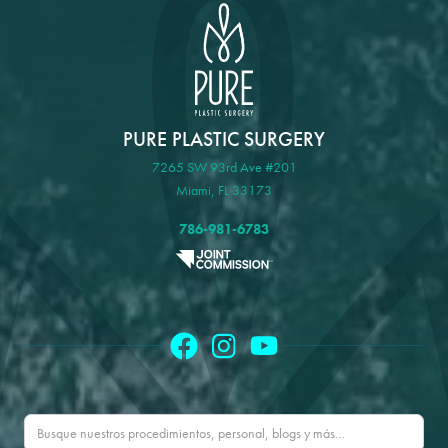
PURE PLASTIC SURGERY
7265 SW 93rd Ave #201
Miami, FL 33173
786-981-6783