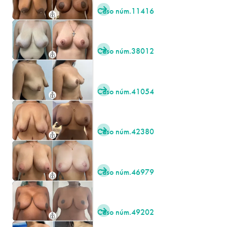
Caso núm.
11416

Caso núm.
38012

Caso núm.
41054

Caso núm.
42380

Caso núm.
46979

Caso núm.
49202
