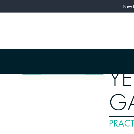
Now L
ACERCA DE
PRO
Nuestro personal
Yenisley Castillo Garcia
|
YE
Yenisley Castillo Garcia
G
PRACT