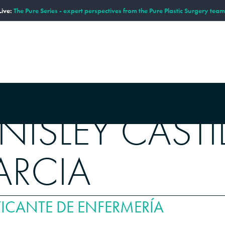
ive:
The Pure Series - expert perspectives from the Pure Plastic Surgery team
CEDIMIENTOS
GALERÍA
RECURSOS PARA PACIENT
NISLEY CASTI
ARCIA
ICANTE DE ENFERMERÍA