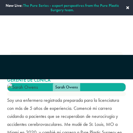
Now Live:
The Pure Series - expert perspectives from the Pure Plastic
×
Surgery team.
ESPAÑOL
Nuestro personal
Sarah Owens
|
SARAH OWENS
GERENTE DE CLINICA
Sarah Owens
Soy una enfermera registrada preparada para la licenciatura
con más de 5 años de experiencia. Comencé mi carrera
cuidando a pacientes que se recuperaban de neurocirugía y
accidentes cerebrovasculares. Me mudé de St. Louis, MO a
Miami en 2020, y cambié mi carrera a Pure Plastic Surgery en