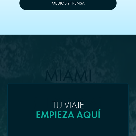
MEDIOS Y PRENSA
MIAMI
(FLORIDA)
TU VIAJE
EMPIEZA AQUÍ